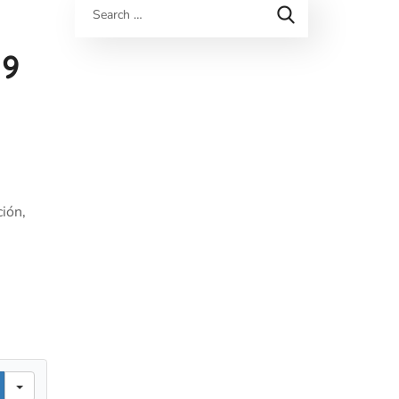
19
ión,