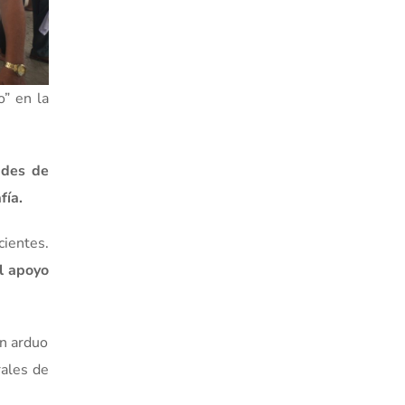
o” en la
ades de
fía.
ientes.
el apoyo
un arduo
rales de