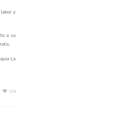
 labor y
nto a su
atis.
oquia La
114