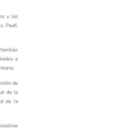
os y las
, Paufí,
 familias
ntados a
itario.
ención de
al de la
ud de la
ciativas