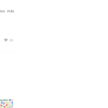
rios más
38