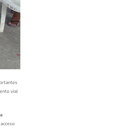
portantes
ento vial
la
 acceso