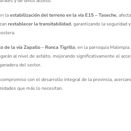
rales y de difícil acceso.
en la
estabilización del terreno en la vía E15 – Taseche
, afect
scan
restablecer la transitabilidad
, garantizando la seguridad y
costera.
 de la vía Zapallo – Ronca Tigrillo
, en la parroquia Malimpia
egarán al nivel de asfalto, mejorando significativamente el acce
 ganadera del sector.
ompromiso con el desarrollo integral de la provincia, acercan
unidades que más lo necesitan.