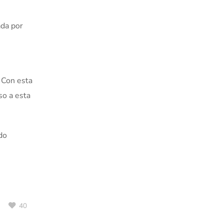
ada por
. Con esta
so a esta
do
40