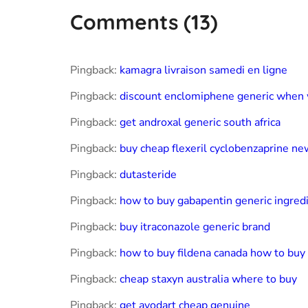
Comments
(13)
Pingback:
kamagra livraison samedi en ligne
Pingback:
discount enclomiphene generic when w
Pingback:
get androxal generic south africa
Pingback:
buy cheap flexeril cyclobenzaprine new
Pingback:
dutasteride
Pingback:
how to buy gabapentin generic ingred
Pingback:
buy itraconazole generic brand
Pingback:
how to buy fildena canada how to buy
Pingback:
cheap staxyn australia where to buy
Pingback:
get avodart cheap genuine