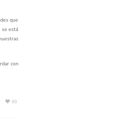
ades que
, se está
nuestras
rdar con
83