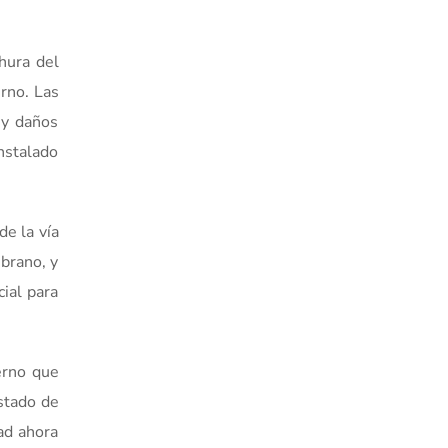
hura del
erno. Las
 y daños
instalado
e la vía
brano, y
cial para
erno que
stado de
ad ahora