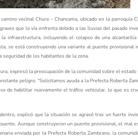
 camino vecinal Chura – Chancama, ubicado en la parroquia C
raves que la vía enfrenta debido a las lluvias del pasado inv
la infraestructura, incluyendo el colapso de una alcantarilla
sta, se está construyendo una variante al puente provisional 
la seguridad de los habitantes de la zona.
ura, expresó la preocupación de la comunidad sobre el estado d
onstante peligro. “Solicitamos ayuda a la Prefecta Roberta Zam
o de habilitar nuevamente el tráfico vehicular, lo que es cru
tro, explicó que la situación se agravó tras un fuerte invi
l puente. Aunque construyeron un puente provisional, el mal e
quinaria enviada por la Prefecta Roberta Zambrano, la comunid