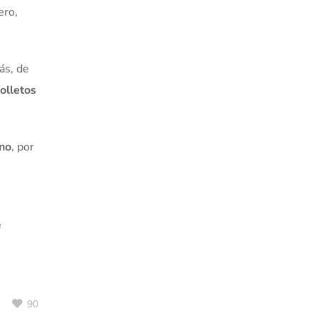
ero,
ás, de
olletos
no
, por
e
90