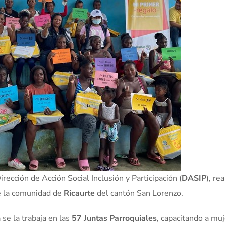
rección de Acción Social Inclusión y Participación (
DASIP
), rea
e la comunidad de
Ricaurte
del cantón San Lorenzo.
 se la trabaja en las
57 Juntas Parroquiales
, capacitando a mu