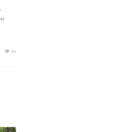
e
 el
90