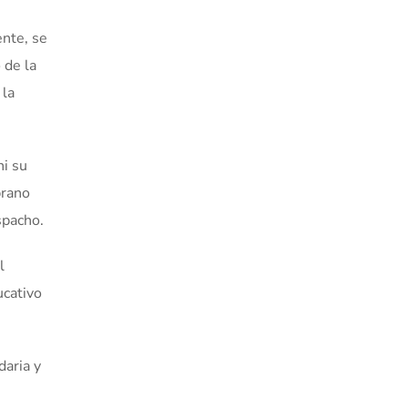
ente, se
 de la
 la
ni su
brano
spacho.
l
ucativo
daria y