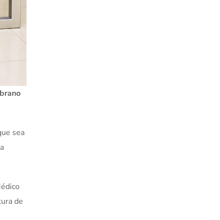
brano
que sea
la
Médico
tura de