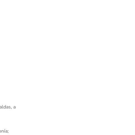
aldas, a
onía;