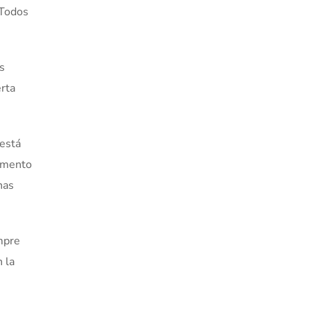
 Todos
s
erta
 está
camento
has
mpre
 la