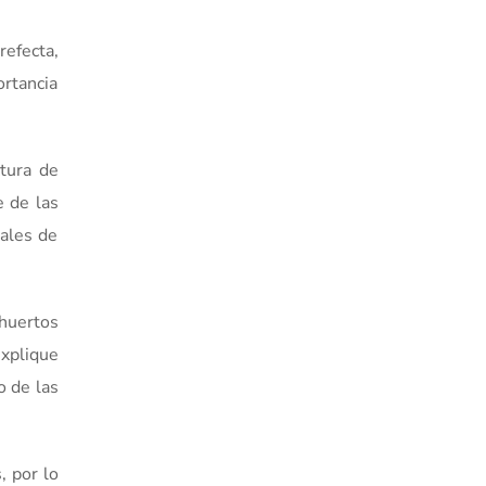
efecta,
ortancia
ctura de
e de las
nales de
 huertos
explique
o de las
, por lo