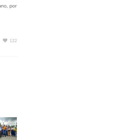
ano, por
122