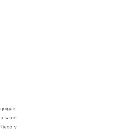
aquigüe,
la salud
 Riego y