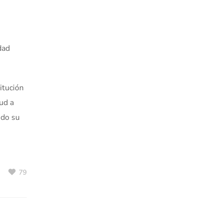
dad
itución
ud a
ndo su
79