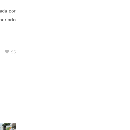
rada por
periodo
95