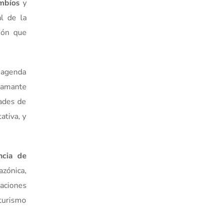
mbíos
y
al de la
ción que
a agenda
flamante
dades de
ativa, y
ncia de
azónica,
aciones
 turismo