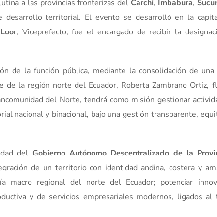
lutina a las provincias fronterizas del
Carchi
,
Imbabura
,
Sucu
desarrollo territorial. El evento se desarrolló en la capit
Loor
, Viceprefecto, fue el encargado de recibir la designa
ión de la función pública, mediante la consolidación de un
le de la región norte del Ecuador, Roberta Zambrano Ortiz, 
ancomunidad del Norte, tendrá como misión gestionar activi
orial nacional y binacional, bajo una gestión transparente, equit
ridad del
Gobierno Autónomo Descentralizado de la Provi
gración de un territorio con identidad andina, costera y am
ía macro regional del norte del Ecuador; potenciar innov
roductiva y de servicios empresariales modernos, ligados al