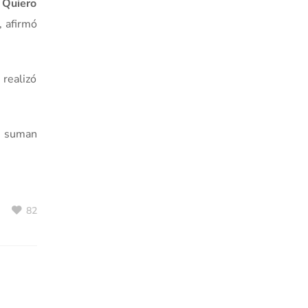
. Quiero
“, afirmó
 realizó
se suman
82