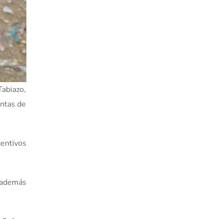
Tabiazo,
antas de
centivos
, además