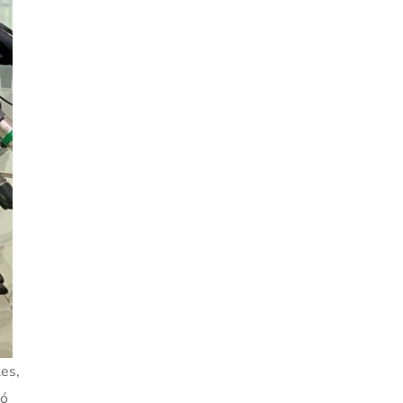
es,
nó