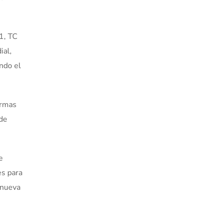
1, TC
ial,
ndo el
ormas
 de
e
es para
 nueva