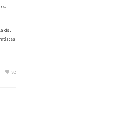
rea
la del
ratistas
92