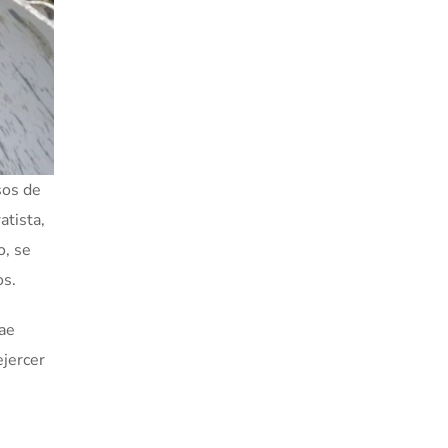
sos de
atista,
o, se
os.
rae
ejercer