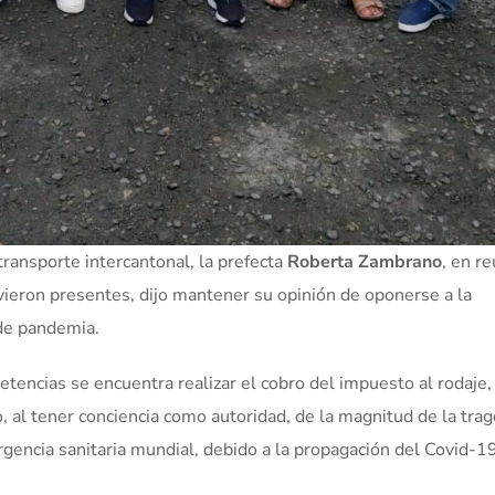
transporte intercantonal, la prefecta
Roberta Zambrano
, en r
vieron presentes, dijo mantener su opinión de oponerse a la
de pandemia.
encias se encuentra realizar el cobro del impuesto al rodaje,
 al tener conciencia como autoridad, de la magnitud de la trag
rgencia sanitaria mundial, debido a la propagación del Covid-19