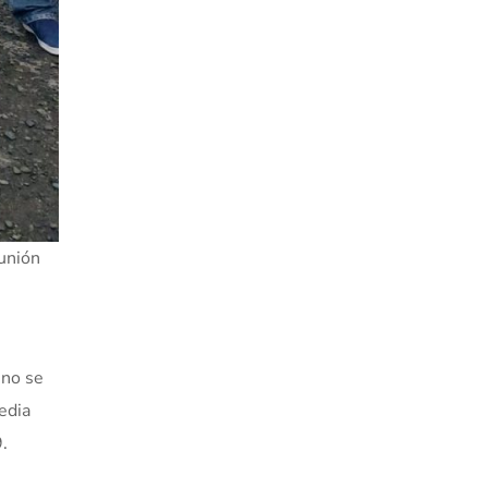
eunión
 no se
edia
.