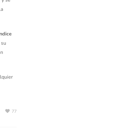
 y se
la
índice
 su
ón
lquier
77