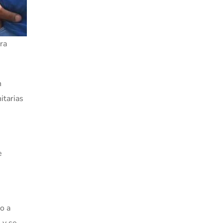
ra
n
itarias
e
o a