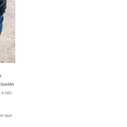
u
clusión
a raíz
ón que