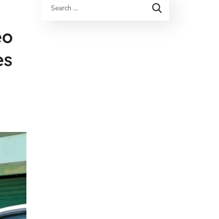
eo
es