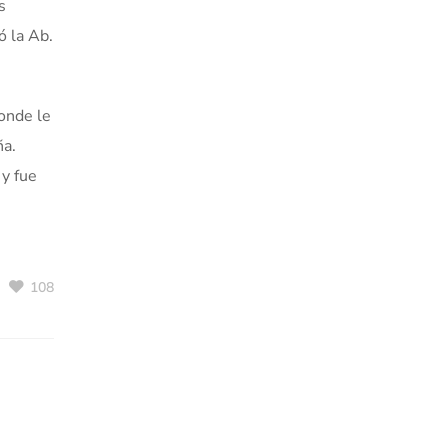
s
ó la Ab.
donde le
ña.
 y fue
108