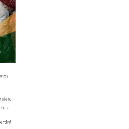
anos
rales,
ctos.
ertirá