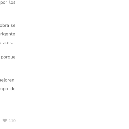
 por los
 obra se
irigente
urales.
, porque
mejoren,
empo de
110