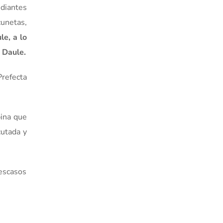
udiantes
cunetas,
le, a lo
e Daule.
refecta
pina que
cutada y
 escasos