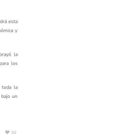
drá esta
onómica y
rayó la
para los
 toda la
 bajo un
50