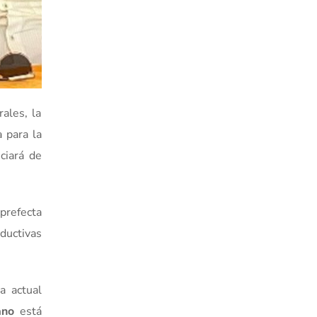
ales, la
 para la
ciará de
 prefecta
oductivas
a actual
ano
está