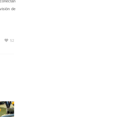
 conectan
visión de
52