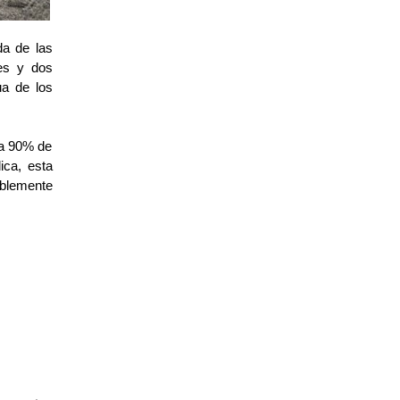
da de las
es y dos
ua de los
 a 90% de
ica, esta
ablemente