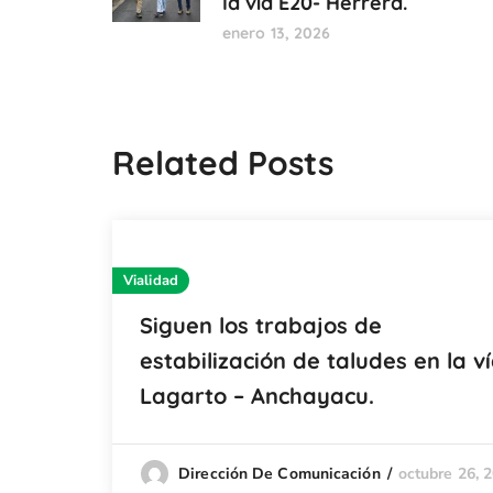
la vía E20- Herrera.
enero 13, 2026
Related Posts
Vialidad
Siguen los trabajos de
estabilización de taludes en la v
Lagarto – Anchayacu.
octubre 26, 
Dirección De Comunicación