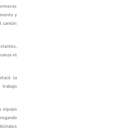
 primeros
omento y
l cantón
estantes,
lcanza el
stacó la
 trabajo
u equipo
tregando
dicinales