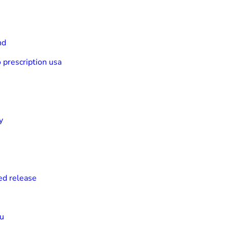
nd
 prescription usa
y
ed release
su