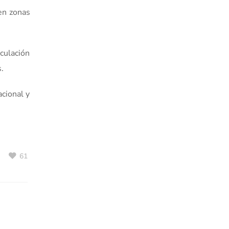
 en zonas
culación
s.
cional y
61