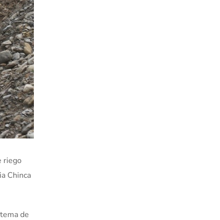
e riego
ia Chinca
istema de