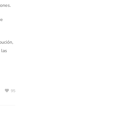
iones.
de
bución,
 las
95