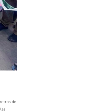
 –
metros de
 las