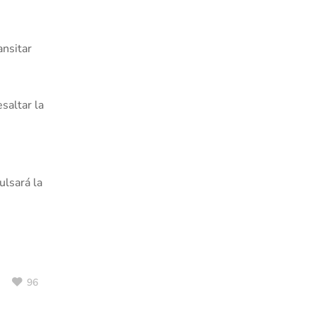
ansitar
saltar la
ulsará la
96