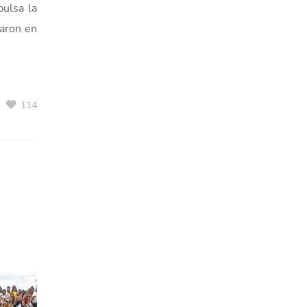
pulsa la
paron en
114