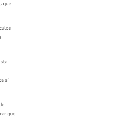
es que
ículos
a
esta
a sí
 de
grar que