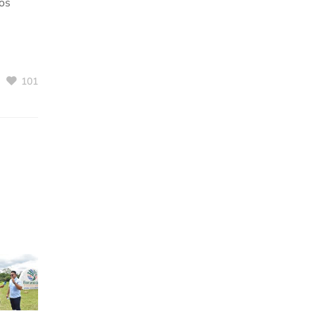
los
101