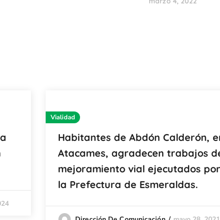
marzo 4, 2022
Vialidad
za
Habitantes de Abdón Calderón, e
n
Atacames, agradecen trabajos d
mejoramiento vial ejecutados po
la Prefectura de Esmeraldas.
024
mayo 28, 202
Dirección De Comunicación