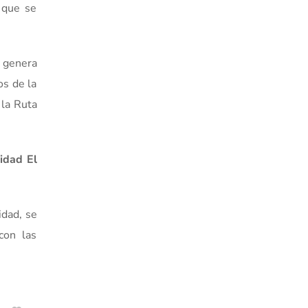
ó que se
 genera
os de la
 la Ruta
idad El
idad, se
con las