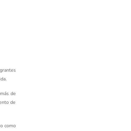
egrantes
ida.
demás de
iento de
ado como