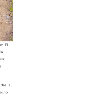
e. El
la
por
s
ldas, el
hecho