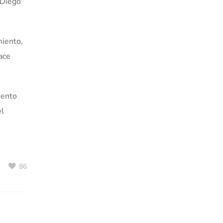
 Diego
miento,
ace
iento
el
86