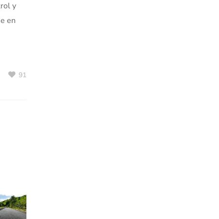
rol y
se en
91