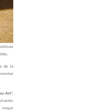
stéticas
ldas.
o de la
fomentar
u-Art
”,
stración
y mayor