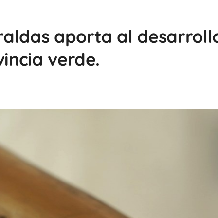
aldas aporta al desarroll
vincia verde.