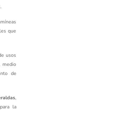
.
amíneas
les que
de usos
l medio
ento de
eraldas
,
para la