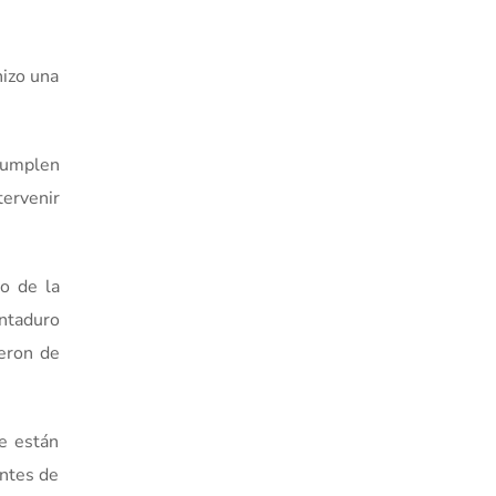
hizo una
 cumplen
tervenir
o de la
ontaduro
eron de
ue están
antes de