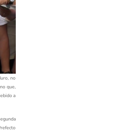
duro, no
ino que,
debido a
 segunda
Prefecto