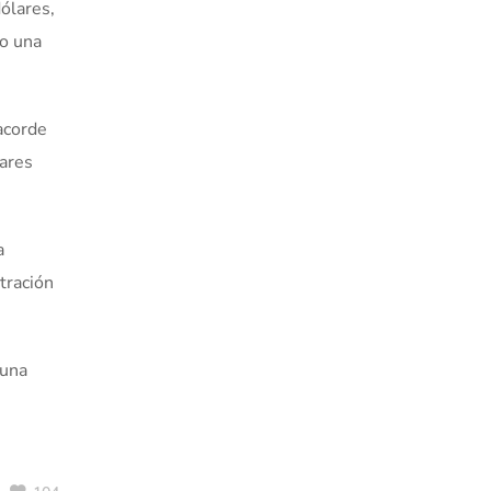
ólares,
mo una
 acorde
lares
a
tración
 una