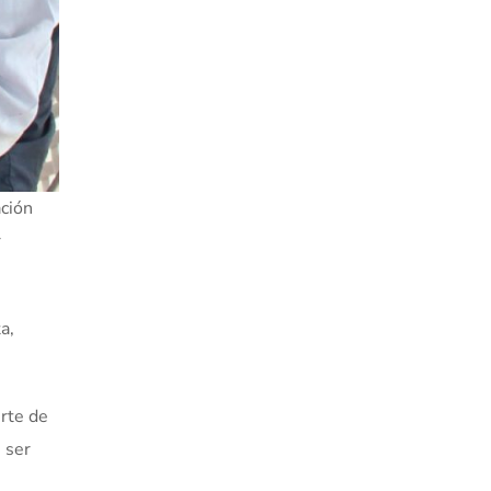
ación
r
a,
erte de
 ser