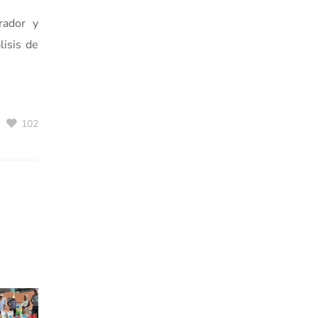
rador y
lisis de
102