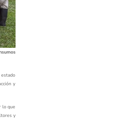
insumos
 estado
ucción y
r lo que
ltores y