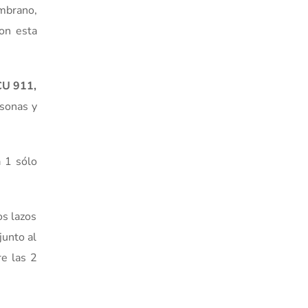
ambrano,
con esta
ECU 911,
sonas y
 1 sólo
os lazos
junto al
re las 2