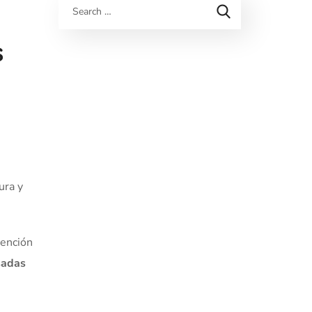
s
ura y
tención
asadas