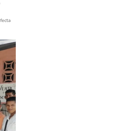
a
fecta